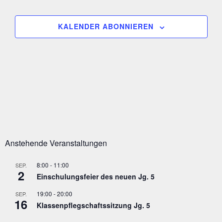
G
L
e
A
n
T
N
KALENDER ABONNIEREN
.
S
U
I
N
C
H
G
T
E
E
N
N
-
S
N
A
U
V
C
I
G
H
Anstehende Veranstaltungen
A
E
T
8:00
-
11:00
SEP.
I
U
2
Einschulungsfeier des neuen Jg. 5
O
N
N
19:00
-
20:00
SEP.
D
16
Klassenpflegschaftssitzung Jg. 5
A