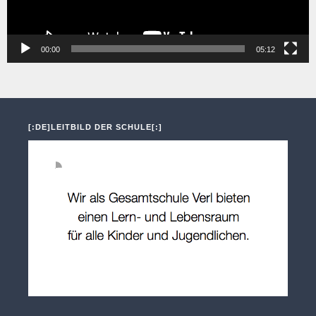
00:00
05:12
[:DE]LEITBILD DER SCHULE[:]