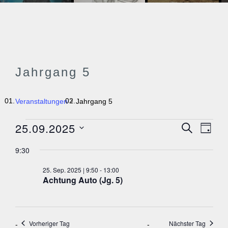
Jahrgang 5
Veranstaltungen
Jahrgang 5
VERANSTALTUNGEN
25.09.2025
V
V
SUCHE
TAG
E
FÜR
E
D
R
9:30
a
25.
A
R
N
t
SEP.
A
25. Sep. 2025 | 9:50
-
13:00
S
u
Achtung Auto (Jg. 5)
2025
T
N
m
A
S
w
L
ä
T
T
h
U
A
Vorheriger Tag
Nächster Tag
N
l