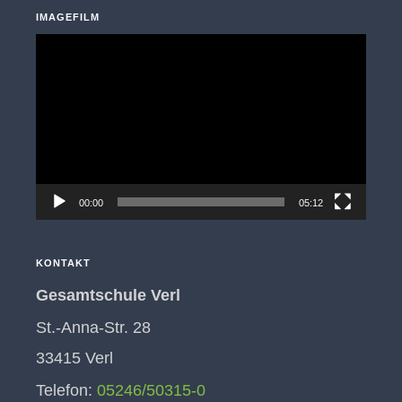
IMAGEFILM
Video-
Player
00:00
05:12
KONTAKT
Gesamtschule Verl
St.-Anna-Str. 28
33415 Verl
Telefon:
05246/50315-0