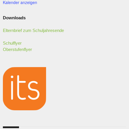
N
Kalender anzeigen
S
I
Downloads
C
Elternbrief zum Schuljahresende
H
T
Schulflyer
E
Oberstufenflyer
N
,
N
A
V
I
G
A
T
I