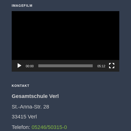
IMAGEFILM
Video-
Player
00:00
05:12
KONTAKT
Gesamtschule Verl
St.-Anna-Str. 28
33415 Verl
Telefon:
05246/50315-0