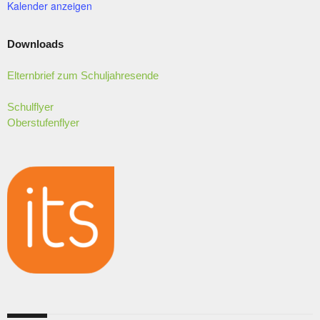
N
Kalender anzeigen
N
D
A
Downloads
N
Elternbrief zum Schuljahresende
S
I
Schulflyer
C
Oberstufenflyer
H
T
E
N
,
N
A
V
I
G