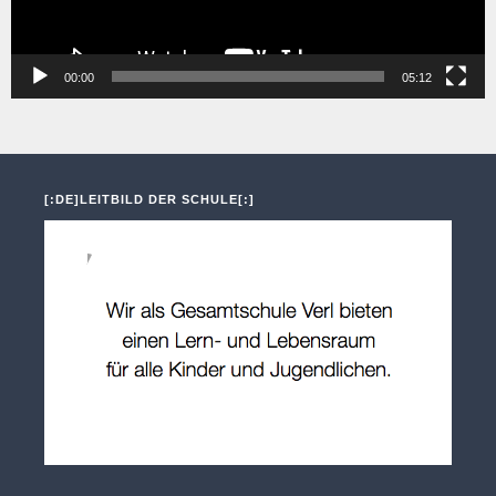
00:00
05:12
[:DE]LEITBILD DER SCHULE[:]