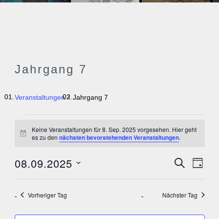
Jahrgang 7
Veranstaltungen
Jahrgang 7
VERANSTALTUNGEN
Keine Veranstaltungen für 8. Sep. 2025 vorgesehen. Hier geht
FÜR
H
es zu den
nächsten bevorstehenden Veranstaltungen
.
i
8.
n
SEP.
08.09.2025
V
w
V
SUCHE
TAG
e
E
2025
E
i
D
R
s
a
A
R
Vorheriger Tag
Nächster Tag
N
t
A
S
u
T
N
m