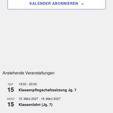
A
KALENDER ABONNIEREN
S
w
L
ä
T
T
h
U
A
N
l
G
L
e
A
n
T
N
.
S
U
I
N
C
H
G
T
E
E
N
N
-
Anstehende Veranstaltungen
S
N
A
U
V
19:00
-
20:00
SEP.
C
15
I
Klassenpflegschaftssitzung Jg. 7
G
H
A
15. März 2027
-
19. März 2027
MÄRZ
E
T
15
Klassenfahrt (Jg. 7)
I
U
O