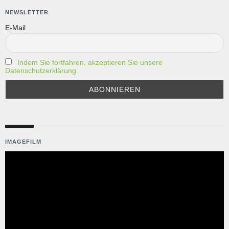
A
NEWSLETTER
T
E-Mail
I
O
N
Indem Sie fortfahren, akzeptieren Sie unsere
Datenschutzerklärung.
IMAGEFILM
Video-
Player