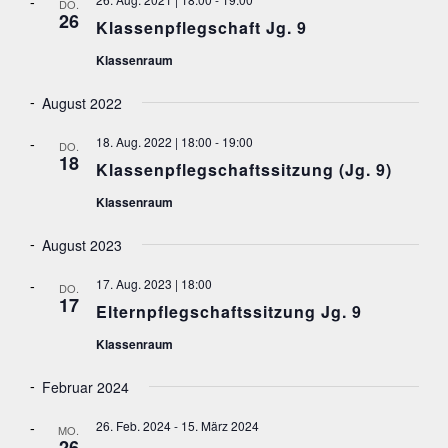
DO.
G
L
26
e
Klassenpflegschaft Jg. 9
A
n
T
N
Klassenraum
.
S
U
I
N
August 2022
C
H
G
T
18. Aug. 2022 | 18:00
-
19:00
DO.
E
E
18
Klassenpflegschaftssitzung (Jg. 9)
N
N
-
Klassenraum
S
N
A
U
August 2023
V
C
I
G
17. Aug. 2023 | 18:00
H
DO.
17
A
Elternpflegschaftssitzung Jg. 9
E
T
I
U
Klassenraum
O
N
N
Februar 2024
D
A
26. Feb. 2024
-
15. März 2024
MO.
26