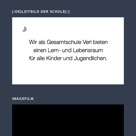
[:DE]LEITBILD DER SCHULE[:]
IMAGEFILM
Video-
Player