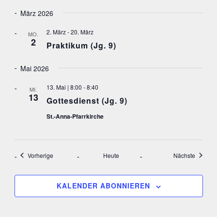
O
März 2026
N
2. März
-
20. März
MO.
2
Praktikum (Jg. 9)
Mai 2026
13. Mai | 8:00
-
8:40
MI.
13
Gottesdienst (Jg. 9)
St.-Anna-Pfarrkirche
Veranstaltungen
Veranst
Vorherige
Heute
Nächste
KALENDER ABONNIEREN