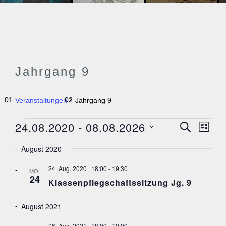
Jahrgang 9
Veranstaltungen
Jahrgang 9
VERANSTALTUNGEN
24.08.2020
 - 
08.08.2026
V
V
SUCHE
LISTE
E
E
D
R
August 2020
a
A
R
N
t
A
24. Aug. 2020 | 18:00
-
19:30
S
MO.
u
24
T
N
Klassenpflegschaftssitzung Jg. 9
m
A
S
w
L
ä
T
August 2021
T
h
U
A
N
l
26. Aug. 2021 | 18:00
-
19:00