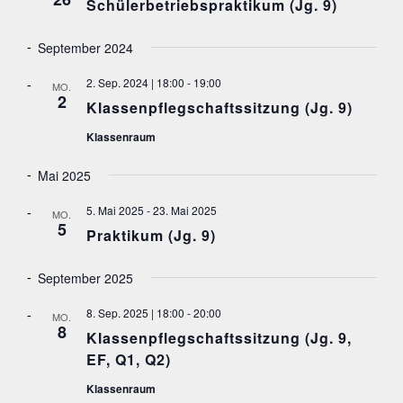
N
Schülerbetriebspraktikum (Jg. 9)
S
September 2024
I
C
2. Sep. 2024 | 18:00
-
19:00
MO.
H
2
Klassenpflegschaftssitzung (Jg. 9)
T
Klassenraum
E
N
Mai 2025
,
5. Mai 2025
-
23. Mai 2025
MO.
N
5
Praktikum (Jg. 9)
A
V
September 2025
I
8. Sep. 2025 | 18:00
-
20:00
G
MO.
8
Klassenpflegschaftssitzung (Jg. 9,
A
EF, Q1, Q2)
T
I
Klassenraum