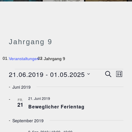
Jahrgang 9
Veranstaltungen
Jahrgang 9
VERANSTALTUNGEN
21.06.2019
 - 
01.05.2025
V
V
SUCHE
LISTE
E
E
D
R
Juni 2019
a
A
R
N
t
A
21. Juni 2019
S
FR.
u
21
T
N
Beweglicher Ferientag
m
A
S
w
L
ä
T
September 2019
T
h
U
A
N
l
9. Sep. 2019 | 18:00
-
19:00