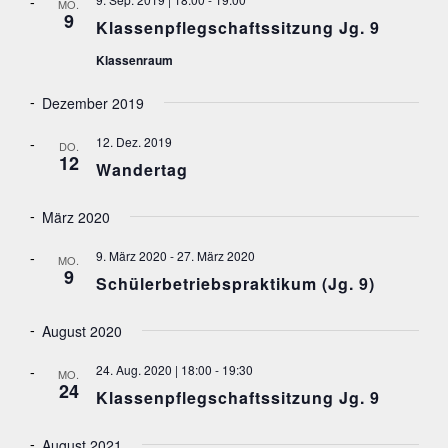
MO.
G
L
9
e
Klassenpflegschaftssitzung Jg. 9
A
n
T
N
Klassenraum
.
S
U
I
N
Dezember 2019
C
H
G
T
12. Dez. 2019
DO.
E
E
12
Wandertag
N
N
-
S
N
März 2020
A
U
V
9. März 2020
-
27. März 2020
C
MO.
I
9
Schülerbetriebspraktikum (Jg. 9)
G
H
A
E
T
August 2020
I
U
O
N
24. Aug. 2020 | 18:00
-
19:30
N
MO.
24
D
Klassenpflegschaftssitzung Jg. 9
A
August 2021