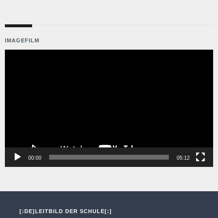
IMAGEFILM
Video-
Player
00:00
05:12
[:DE]LEITBILD DER SCHULE[:]