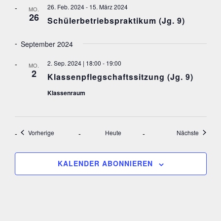
O
26. Feb. 2024
-
15. März 2024
MO.
26
N
Schülerbetriebspraktikum (Jg. 9)
September 2024
2. Sep. 2024 | 18:00
-
19:00
MO.
2
Klassenpflegschaftssitzung (Jg. 9)
Klassenraum
Veranstaltungen
Veranst
Vorherige
Heute
Nächste
KALENDER ABONNIEREN