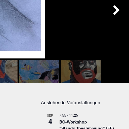
Anstehende Veranstaltungen
7:55
-
11:25
SEP.
4
BO-Workshop
“Standortbestimmung” (EF)