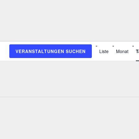
V
VERANSTALTUNGEN SUCHEN
Liste
Monat
T
E
R
A
N
S
T
A
L
T
U