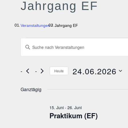
Jahrgang EF
Veranstaltungen
Jahrgang EF
VERANSTALTUNGEN
V
B
i
FÜR
E
t
24.
R
24.06.2026
t
Heute
e
D
JUNI
A
S
a
Ganztägig
c
2026
N
t
h
u
l
S
15. Juni
-
26. Juni
m
Praktikum (EF)
ü
w
T
s
ä