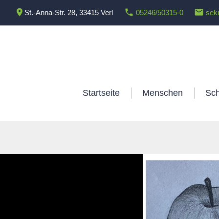
Skip
place
phone
email
St.-Anna-Str. 28, 33415 Verl
05246/50315-0
sek
to
content
Startseite
Menschen
Sch