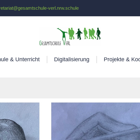
retariat@gesamtschule-verl.nrw.schule
ule & Unterricht
Digitalisierung
Projekte & Ko