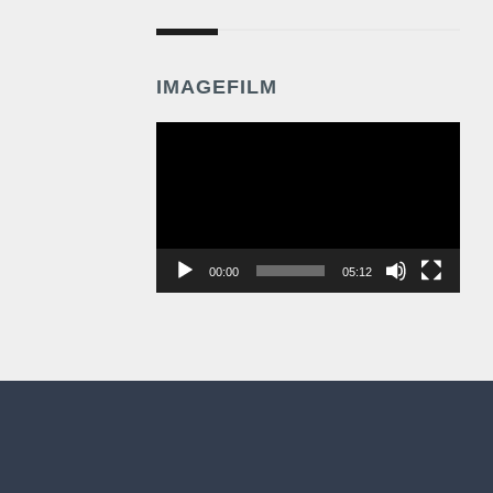
IMAGEFILM
Video-
Player
00:00
05:12