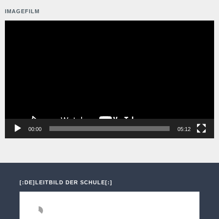
IMAGEFILM
Video-
Player
00:00
05:12
[:DE]LEITBILD DER SCHULE[:]