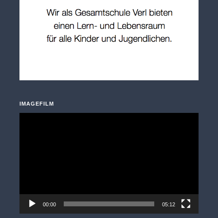
IMAGEFILM
Video-
Player
00:00
05:12