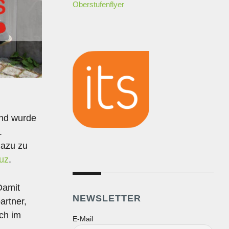
Oberstufenflyer
und wurde
.
dazu zu
uz
.
Damit
NEWSLETTER
artner,
ch im
E-Mail