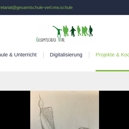
retariat@gesamtschule-verl.nrw.schule
ule & Unterricht
Digitalisierung
Projekte & Ko