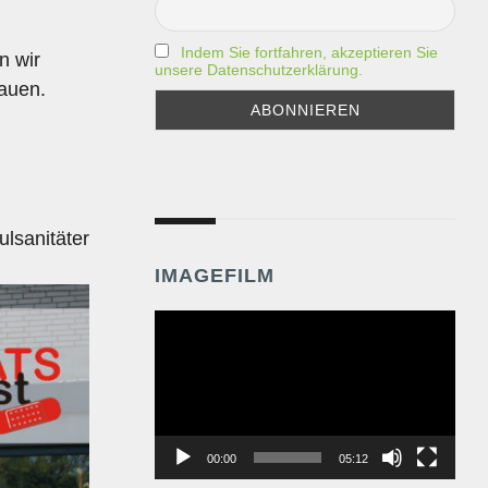
Indem Sie fortfahren, akzeptieren Sie
n wir
unsere Datenschutzerklärung.
hauen.
lsanitäter
IMAGEFILM
Video-
Player
00:00
05:12