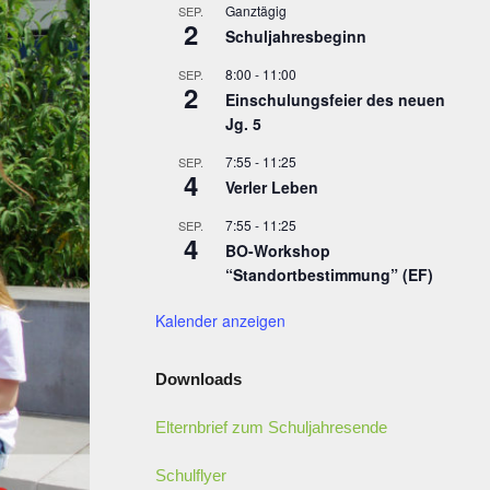
Ganztägig
SEP.
2
Schuljahresbeginn
8:00
-
11:00
SEP.
2
Einschulungsfeier des neuen
Jg. 5
7:55
-
11:25
SEP.
4
Verler Leben
7:55
-
11:25
SEP.
4
BO-Workshop
“Standortbestimmung” (EF)
Kalender anzeigen
Downloads
Elternbrief zum Schuljahresende
Schulflyer