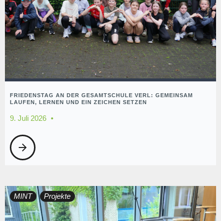
FRIEDENSTAG AN DER GESAMTSCHULE VERL: GEMEINSAM
LAUFEN, LERNEN UND EIN ZEICHEN SETZEN
9. Juli 2026
arrow_forward
MINT
Projekte