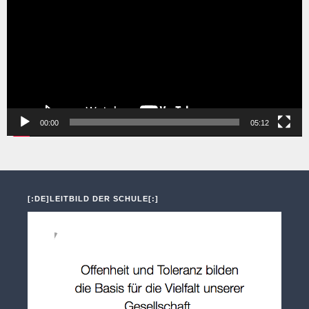
00:00
05:12
[:DE]LEITBILD DER SCHULE[:]