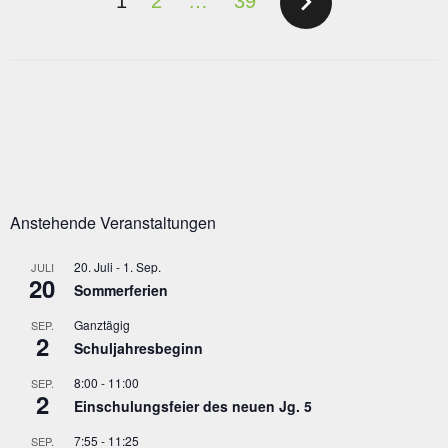
navigate_next
1
2
…
39
DER
BEITRÄGE
Anstehende Veranstaltungen
20. Juli
-
1. Sep.
JULI
20
Sommerferien
Ganztägig
SEP.
2
Schuljahresbeginn
8:00
-
11:00
SEP.
2
Einschulungsfeier des neuen Jg. 5
7:55
-
11:25
SEP.