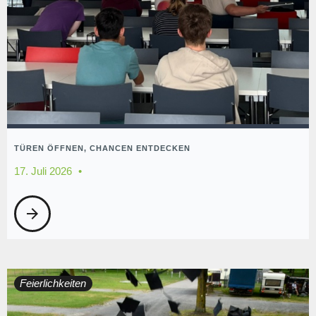
TÜREN ÖFFNEN, CHANCEN ENTDECKEN
17. Juli 2026
arrow_forward
Feierlichkeiten