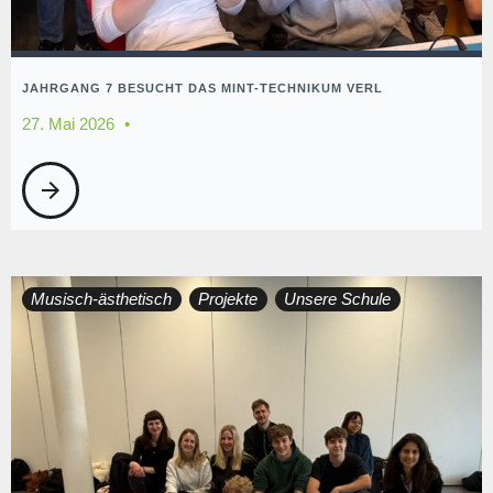
JAHRGANG 7 BESUCHT DAS MINT-TECHNIKUM VERL
27. Mai 2026
arrow_forward
Musisch-ästhetisch
Projekte
Unsere Schule