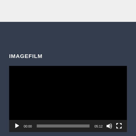
IMAGEFILM
Video-
Player
00:00
05:12