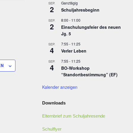
Ganztägig
SEP.
2
Schuljahresbeginn
8:00
-
11:00
SEP.
2
Einschulungsfeier des neuen
Jg. 5
7:55
-
11:25
SEP.
4
Verler Leben
7:55
-
11:25
SEP.
EN
4
BO-Workshop
“Standortbestimmung” (EF)
Kalender anzeigen
Downloads
Elternbrief zum Schuljahresende
Schulflyer