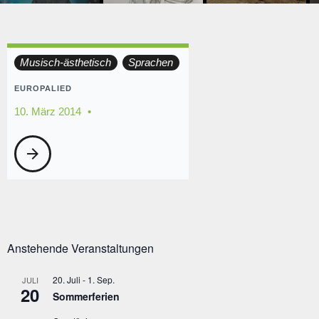
Tag:
Musisch-ästhetisch
Sprachen
10.
EUROPALIED
10. März 2014
März
arrow_forward
2014
Anstehende Veranstaltungen
20. Juli
-
1. Sep.
JULI
20
Sommerferien