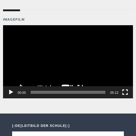
IMAGEFILM
Video-
Player
00:00
05:12
[:DE]LEITBILD DER SCHULE[:]