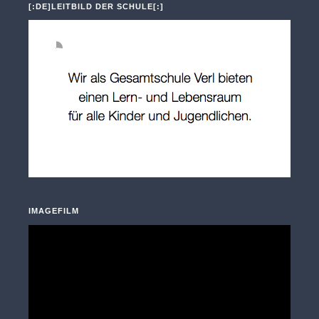
[:DE]LEITBILD DER SCHULE[:]
IMAGEFILM
Video-
Player