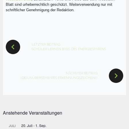
Blatt sind urheberrechtlich geschützt. Weiterverwendung nur mit
schriftlicher Genehmigung der Redaktion.
BEITRAGSNAVIGATION
LETZTER BEITRAG
SCHÜLER LERNEN BASIS DES ENERGIESPARENS
NÄCHSTER BEITRAG
[:DE]UNÜBERSEHBARES ERKENNUNGSZEICHEN[:]
Anstehende Veranstaltungen
20. Juli
-
1. Sep.
JULI