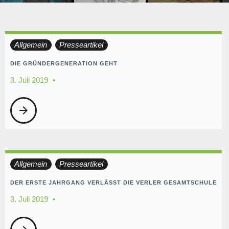
Tag:
Allgemein
Presseartikel
3.
DIE GRÜNDERGENERATION GEHT
3. Juli 2019
Juli
arrow_forward
2019
Allgemein
Presseartikel
DER ERSTE JAHRGANG VERLÄSST DIE VERLER GESAMTSCHULE
3. Juli 2019