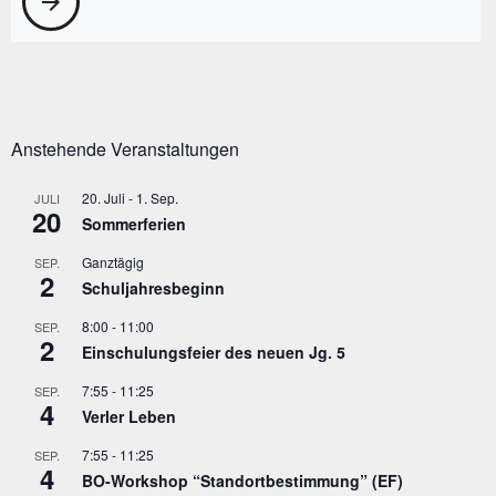
arrow_forward
Anstehende Veranstaltungen
20. Juli
-
1. Sep.
JULI
20
Sommerferien
Ganztägig
SEP.
2
Schuljahresbeginn
8:00
-
11:00
SEP.
2
Einschulungsfeier des neuen Jg. 5
7:55
-
11:25
SEP.
4
Verler Leben
7:55
-
11:25
SEP.
4
BO-Workshop “Standortbestimmung” (EF)