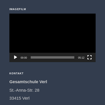
IMAGEFILM
Video-
Player
00:00
05:12
KONTAKT
Gesamtschule Verl
St.-Anna-Str. 28
33415 Verl