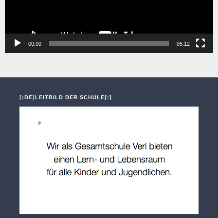
00:00
05:12
[:DE]LEITBILD DER SCHULE[:]