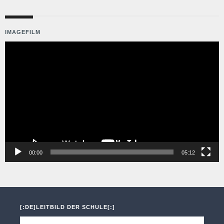
IMAGEFILM
Video-
Player
00:00
05:12
[:DE]LEITBILD DER SCHULE[:]