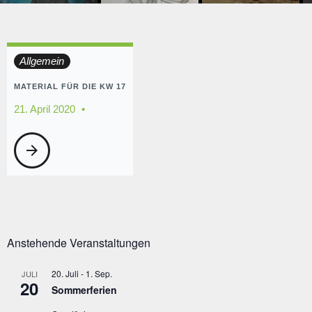
Tag:
Allgemein
21.
MATERIAL FÜR DIE KW 17
21. April 2020
April
arrow_forward
2020
Anstehende Veranstaltungen
20. Juli
-
1. Sep.
JULI
20
Sommerferien