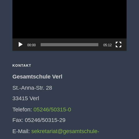
00:00
05:12
KONTAKT
Gesamtschule Verl
St.-Anna-Str. 28
33415 Verl
Telefon:
05246/50315-0
Fax: 05246/50315-29
E-Mail:
sekretariat@gesamtschule-