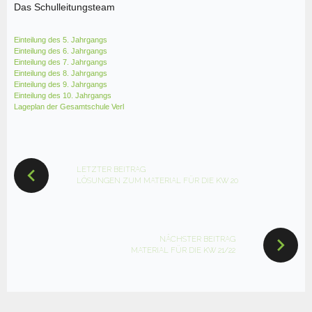
Das Schulleitungsteam
Einteilung des 5. Jahrgangs
Einteilung des 6. Jahrgangs
Einteilung des 7. Jahrgangs
Einteilung des 8. Jahrgangs
Einteilung des 9. Jahrgangs
Einteilung des 10. Jahrgangs
Lageplan der Gesamtschule Verl
BEITRAGSNAVIGATION
LETZTER BEITRAG
LÖSUNGEN ZUM MATERIAL FÜR DIE KW 20
NÄCHSTER BEITRAG
MATERIAL FÜR DIE KW 21/22