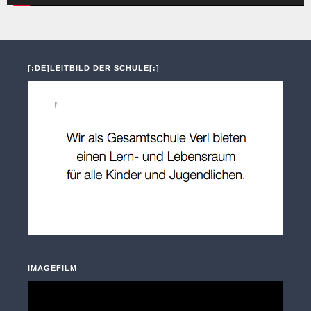
[:DE]LEITBILD DER SCHULE[:]
IMAGEFILM
Video-
Player