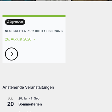
Tag:
Allgemein
26.
NEUIGKEITEN ZUR DIGITALISIERUNG
26. August 2020
August
arrow_forward
2020
Anstehende Veranstaltungen
20. Juli
-
1. Sep.
JULI
20
Sommerferien