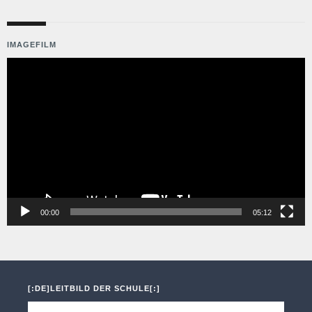
IMAGEFILM
Video-
Player
00:00
05:12
[:DE]LEITBILD DER SCHULE[:]