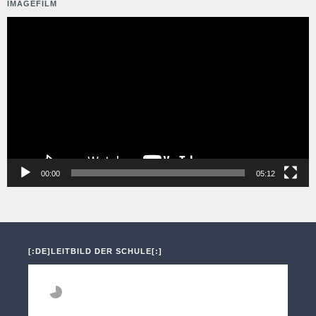
IMAGEFILM
Video-
Player
00:00
05:12
[:DE]LEITBILD DER SCHULE[:]