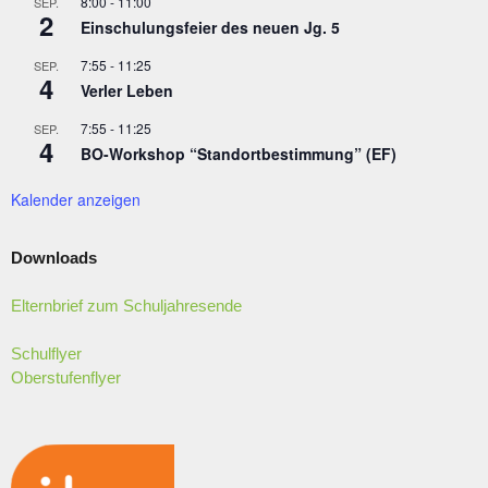
8:00
-
11:00
SEP.
2
Einschulungsfeier des neuen Jg. 5
7:55
-
11:25
SEP.
4
Verler Leben
7:55
-
11:25
SEP.
4
BO-Workshop “Standortbestimmung” (EF)
Kalender anzeigen
Downloads
Elternbrief zum Schuljahresende
Schulflyer
Oberstufenflyer