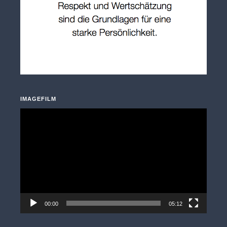
IMAGEFILM
Video-
Player
00:00
05:12