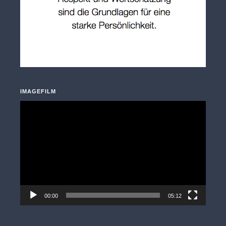
IMAGEFILM
Video-
Player
00:00
05:12