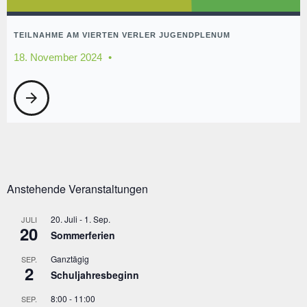
TEILNAHME AM VIERTEN VERLER JUGENDPLENUM
18. November 2024
arrow_forward
Anstehende Veranstaltungen
20. Juli
-
1. Sep.
JULI
20
Sommerferien
Ganztägig
SEP.
2
Schuljahresbeginn
8:00
-
11:00
SEP.