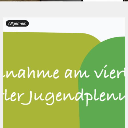
Tag:
Allgemein
18.
November
2024