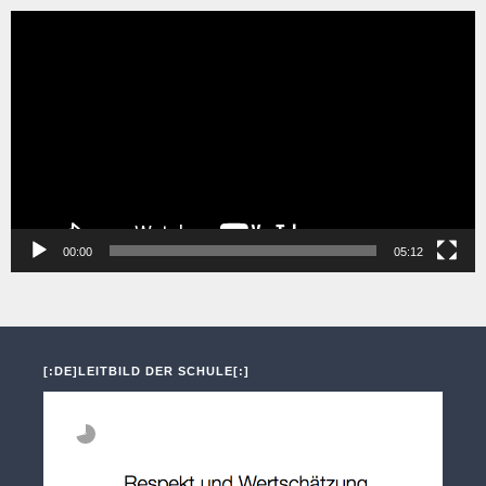
Video-
Player
00:00
05:12
[:DE]LEITBILD DER SCHULE[:]