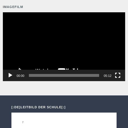
IMAGEFILM
Video-
Player
00:00
05:12
[:DE]LEITBILD DER SCHULE[:]