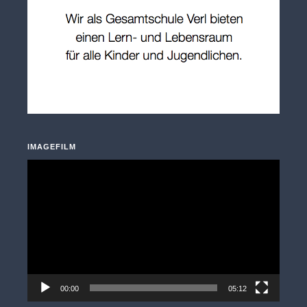
IMAGEFILM
Video-
Player
00:00
05:12