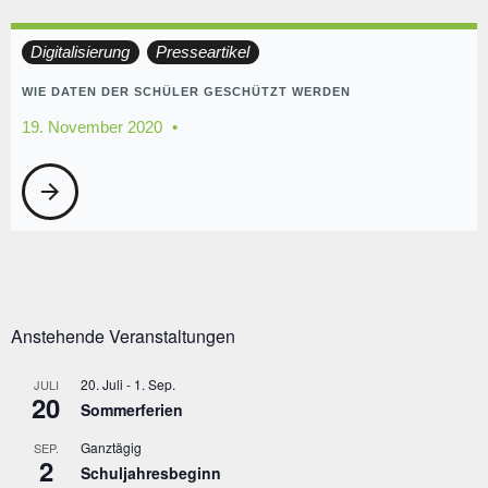
Digitalisierung
Presseartikel
WIE DATEN DER SCHÜLER GESCHÜTZT WERDEN
19. November 2020
arrow_forward
Anstehende Veranstaltungen
20. Juli
-
1. Sep.
JULI
20
Sommerferien
Ganztägig
SEP.
2
Schuljahresbeginn