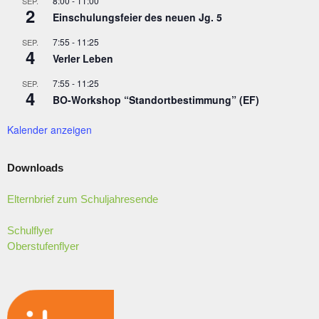
H
8:00
-
11:00
SEP.
2
Einschulungsfeier des neuen Jg. 5
T
E
7:55
-
11:25
SEP.
4
N
Verler Leben
,
7:55
-
11:25
SEP.
4
N
BO-Workshop “Standortbestimmung” (EF)
A
Kalender anzeigen
V
I
Downloads
G
A
Elternbrief zum Schuljahresende
T
I
Schulflyer
Oberstufenflyer
O
N