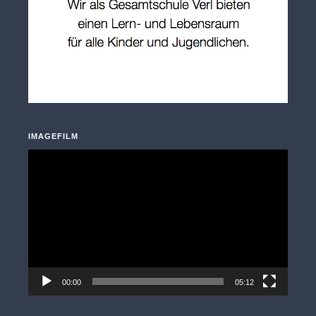
IMAGEFILM
Video-
Player
00:00
05:12