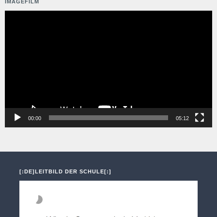
IMAGEFILM
Video-
Player
00:00
05:12
[:DE]LEITBILD DER SCHULE[:]