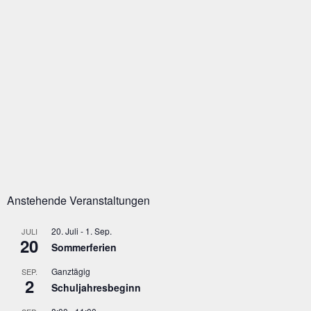
H
G
T
E
E
N
N
-
S
N
A
U
V
C
I
G
H
A
E
T
I
U
O
N
N
D
Anstehende Veranstaltungen
A
20. Juli
-
1. Sep.
JULI
N
20
Sommerferien
S
Ganztägig
SEP.
I
2
Schuljahresbeginn
C