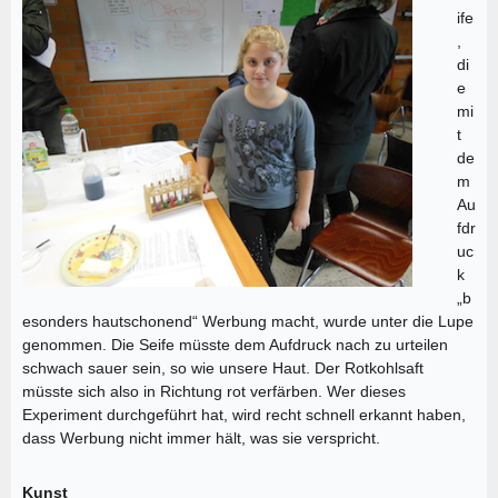
ife
,
di
e
mi
t
de
m
Au
fdr
uc
k
„b
esonders hautschonend“ Werbung macht, wurde unter die Lupe
genommen. Die Seife müsste dem Aufdruck nach zu urteilen
schwach sauer sein, so wie unsere Haut. Der Rotkohlsaft
müsste sich also in Richtung rot verfärben. Wer dieses
Experiment durchgeführt hat, wird recht schnell erkannt haben,
dass Werbung nicht immer hält, was sie verspricht.
Kunst