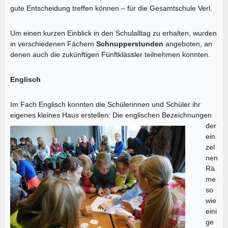
gute Entscheidung treffen können – für die Gesamtschule Verl.
Um einen kurzen Einblick in den Schulalltag zu erhalten, wurden
in verschiedenen Fächern
Schnupperstunden
angeboten, an
denen auch die zukünftigen Fünftklässler teilnehmen konnten.
Englisch
Im Fach Englisch konnten die Schülerinnen und Schüler ihr
eigenes kleines Haus erstellen:
Die englischen Bezeichnungen
der
ein
zel
nen
Rä
me
so
wie
eini
ge