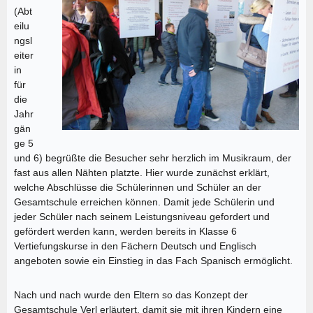
(Abt
eilu
ngsl
eiter
in
für
die
Jahr
gän
ge 5
und 6) begrüßte die Besucher sehr herzlich im Musikraum, der
fast aus allen Nähten platzte. Hier wurde zunächst erklärt,
welche Abschlüsse die Schülerinnen und Schüler an der
Gesamtschule erreichen können. Damit jede Schülerin und
jeder Schüler nach seinem Leistungsniveau gefordert und
gefördert werden kann, werden bereits in Klasse 6
Vertiefungskurse in den Fächern Deutsch und Englisch
angeboten sowie ein Einstieg in das Fach Spanisch ermöglicht.
Nach und nach wurde den Eltern so das Konzept der
Gesamtschule Verl erläutert, damit sie mit ihren Kindern eine