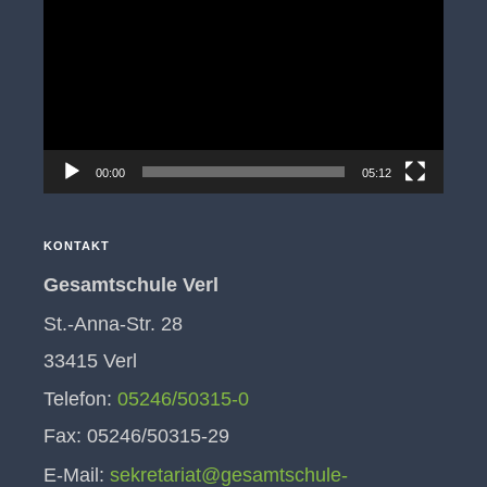
Player
00:00
05:12
KONTAKT
Gesamtschule Verl
St.-Anna-Str. 28
33415 Verl
Telefon:
05246/50315-0
Fax: 05246/50315-29
E-Mail:
sekretariat@gesamtschule-