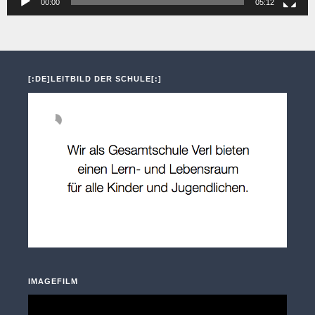
00:00
05:12
[:DE]LEITBILD DER SCHULE[:]
IMAGEFILM
Video-