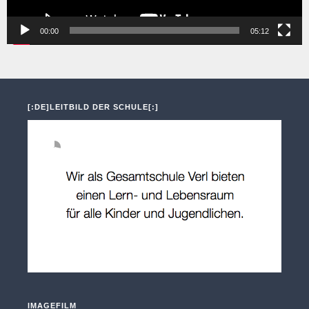
00:00
05:12
[:DE]LEITBILD DER SCHULE[:]
IMAGEFILM