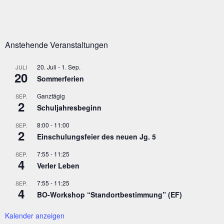
Anstehende Veranstaltungen
20. Juli
-
1. Sep.
JULI
20
Sommerferien
Ganztägig
SEP.
2
Schuljahresbeginn
8:00
-
11:00
SEP.
2
Einschulungsfeier des neuen Jg. 5
7:55
-
11:25
SEP.
4
Verler Leben
7:55
-
11:25
SEP.
4
BO-Workshop “Standortbestimmung” (EF)
Kalender anzeigen