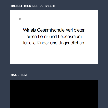
[:DE]LEITBILD DER SCHULE[:]
IMAGEFILM
Video-
Player