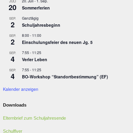
20. Juli
-
1. Sep.
JULI
20
Sommerferien
Ganztägig
SEP.
2
Schuljahresbeginn
8:00
-
11:00
SEP.
2
Einschulungsfeier des neuen Jg. 5
7:55
-
11:25
SEP.
4
Verler Leben
7:55
-
11:25
SEP.
4
BO-Workshop “Standortbestimmung” (EF)
Kalender anzeigen
Downloads
Elternbrief zum Schuljahresende
Schulflyer