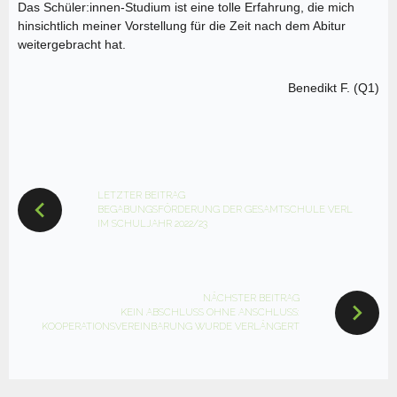
Das Schüler:innen-Studium ist eine tolle Erfahrung, die mich
hinsichtlich meiner Vorstellung für die Zeit nach dem Abitur
weitergebracht hat.
Benedikt F. (Q1)
BEITRAGSNAVIGATION
LETZTER BEITRAG
BEGABUNGSFÖRDERUNG DER GESAMTSCHULE VERL
IM SCHULJAHR 2022/23
NÄCHSTER BEITRAG
KEIN ABSCHLUSS OHNE ANSCHLUSS:
KOOPERATIONSVEREINBARUNG WURDE VERLÄNGERT