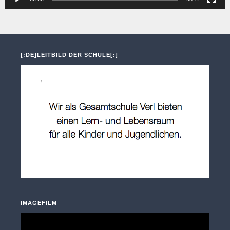
[:DE]LEITBILD DER SCHULE[:]
IMAGEFILM
Video-
Player