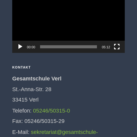
00:00
05:12
KONTAKT
Gesamtschule Verl
St.-Anna-Str. 28
33415 Verl
Telefon:
05246/50315-0
Fax: 05246/50315-29
E-Mail:
sekretariat@gesamtschule-