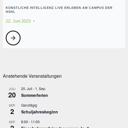
KÜNSTLICHE INTELLIGENZ LIVE ERLEBEN AM CAMPUS DER
HSHL
22. Juni 2023
arrow_forward
Anstehende Veranstaltungen
20. Juli
-
1. Sep.
JULI
20
Sommerferien
Ganztägig
SEP.
2
Schuljahresbeginn
8:00
-
11:00
SEP.
2