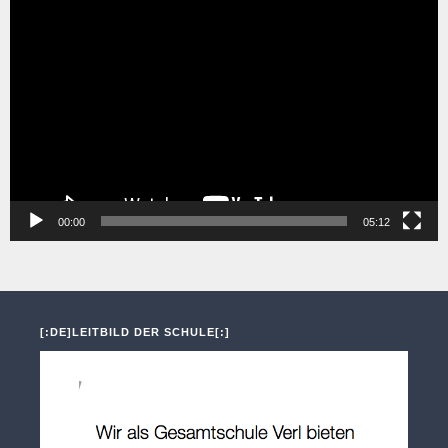
Video-
Player
00:00
05:12
[:DE]LEITBILD DER SCHULE[:]