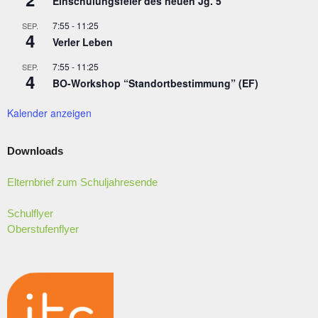
Einschulungsfeier des neuen Jg. 5
7:55
-
11:25
SEP.
4
Verler Leben
7:55
-
11:25
SEP.
4
BO-Workshop “Standortbestimmung” (EF)
Kalender anzeigen
Downloads
Elternbrief zum Schuljahresende
Schulflyer
Oberstufenflyer