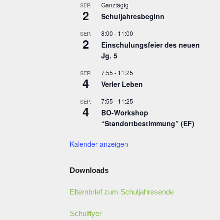
Ganztägig
SEP.
2
Schuljahresbeginn
8:00
-
11:00
SEP.
2
Einschulungsfeier des neuen
Jg. 5
7:55
-
11:25
SEP.
4
Verler Leben
7:55
-
11:25
SEP.
4
BO-Workshop
“Standortbestimmung” (EF)
Kalender anzeigen
Downloads
Elternbrief zum Schuljahresende
Schulflyer