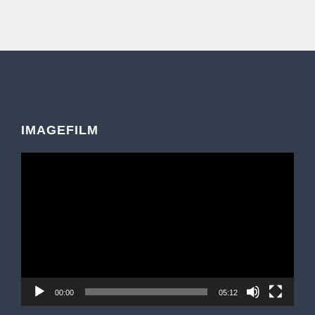
IMAGEFILM
Video-
Player
00:00
05:12